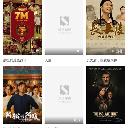
正片
HD
HD国语
强扭的瓜也甜 2
人鱼
长大后，我就成为你
更新第03集
正片
正片