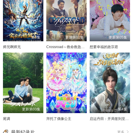
第3集
更新第01集
更新第05集
师兄啊师兄
Crossroad～救命救急的约定～
想要幸福的政宗君
更新第03集
第4集
第4集
尾调
拜托了偶像公主
启运丹田：开局签到至尊丹田
最新纪录片
更多