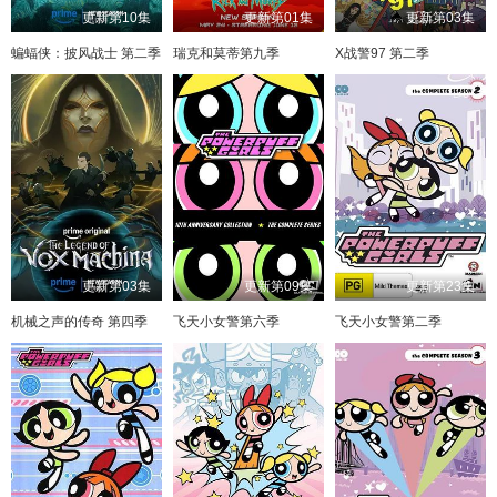
更新第10集
更新第01集
更新第03集
蝙蝠侠：披风战士 第二季
瑞克和莫蒂第九季
X战警97 第二季
更新第03集
更新第09集
更新第23集
机械之声的传奇 第四季
飞天小女警第六季
飞天小女警第二季