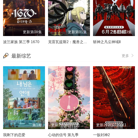
更新第08集
更新第01集
更新第03集
波兰家族 第三季 1670
克雷瓦提斯2：魔兽之王与虚伪的勇者传承
斩神之凡尘神域Ⅱ
最新综艺
更多
第1期
更新20260731先导片下
更新20260729第1期上美食竞技纯享版
我剩下的恋爱
心动的信号 第九季
一饭封神2