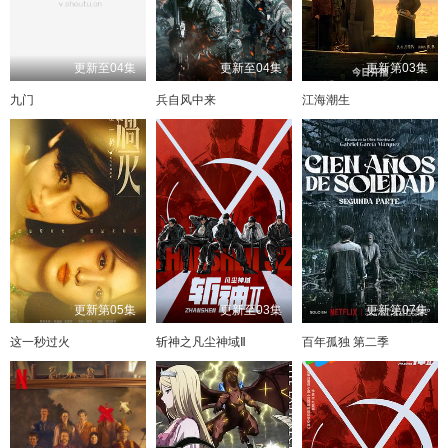
更新至04集
更新至04集
更新第03集
九门
兵自风中来
江海潮生
更新第05集
更新至03集
更新第07集
这一秒过火
斩神之凡尘神域Ⅱ
百年孤独 第二季