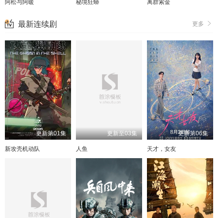
阿松与阿暖
秘境狂蟒
离群索金
最新连续剧
更多
更新第01集
更新至03集
更新第06集
新攻壳机动队
人鱼
天才，女友