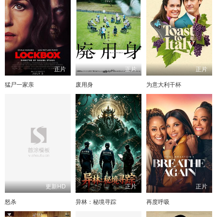
正片
正片
正片
猛尸一家亲
废用身
为意大利干杯
更新HD
正片
正片
怒杀
异林：秘境寻踪
再度呼吸